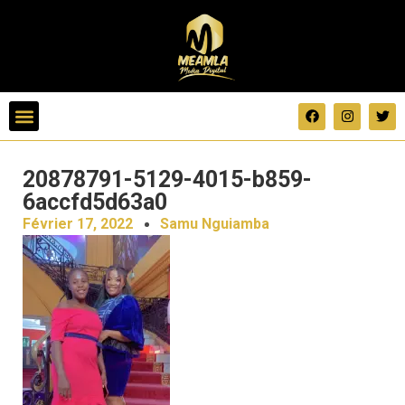
20878791-5129-4015-b859-
6accfd5d63a0
Février 17, 2022
Samu Nguiamba