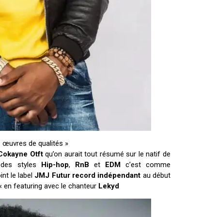
es œuvres de qualités »
Cokayne Otft
qu’on aurait tout résumé sur le natif de
 des styles
Hip-hop
,
RnB
et
EDM
c’est comme
int le label
JMJ
Futur record indépendant
au début
« en featuring avec le chanteur
Lekyd