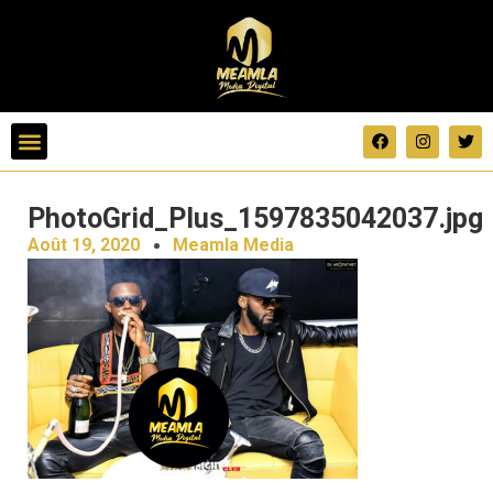
PhotoGrid_Plus_1597835042037.jpg
Août 19, 2020
Meamla Media