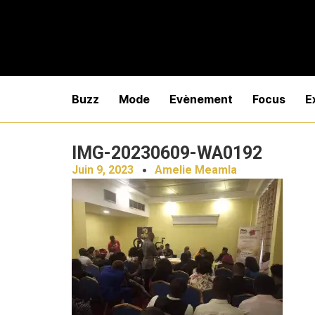
Buzz
Mode
Evènement
Focus
E
IMG-20230609-WA0192
Juin 9, 2023
Amelie Meamla