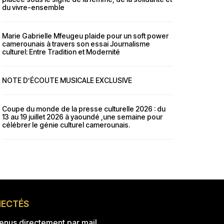
du vivre-ensemble
Marie Gabrielle Mfeugeu plaide pour un soft power
camerounais à travers son essai Journalisme
culturel: Entre Tradition et Modernité
NOTE D’ÉCOUTE MUSICALE EXCLUSIVE
Coupe du monde de la presse culturelle 2026 : du
13 au 19 juillet 2026 à yaoundé ,une semaine pour
célébrer le génie culturel camerounais.
NECTÉS
nus directement par mail.